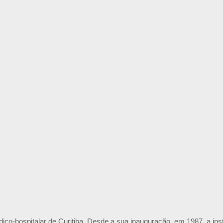
o-hospitalar de Curitiba. Desde a sua inauguração, em 1987, a insti