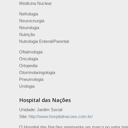
Medicina Nuclear
Nefrologia
Neurocirurgia
Neurologia
Nutrição
Nutrologia Enteral/Parental
Oftalmologia
Oncologia
Ortopedia
Otorrinolaringologia
Pneumologia
Urologia
Hospital das Nações
Unidade: Jardim Social
Site:
http://www.hospitalnacoes.com.br/
O Hospital das Nações representa um marco no setor médic