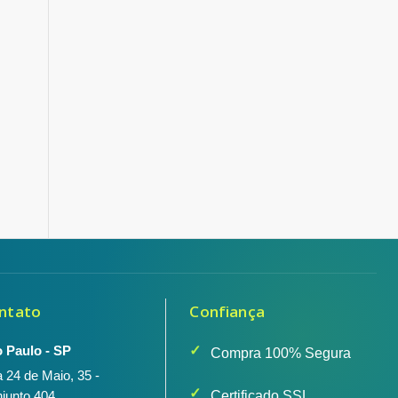
ntato
Confiança
 Paulo - SP
Compra 100% Segura
 24 de Maio, 35 -
junto 404
Certificado SSL