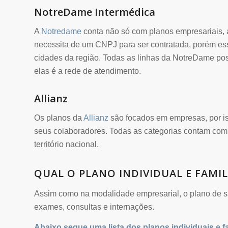
NotreDame Intermédica
A
Notredame
conta não só com planos empresariais, 
necessita de um CNPJ para ser contratada, porém ess
cidades da região. Todas as linhas da NotreDame pos
elas é a rede de atendimento.
Allianz
Os planos da
Allianz
são focados em empresas, por is
seus colaboradores. Todas as categorias contam com
território nacional.
QUAL O PLANO INDIVIDUAL E FAMI
Assim como na modalidade empresarial, o plano de sa
exames, consultas e internações.
Abaixo segue uma lista dos planos individuais e f