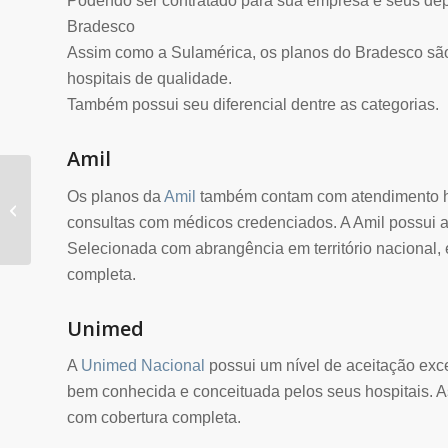
Podendo ser contratado para sua empresa e seus de
Bradesco
Assim como a Sulamérica, os planos do Bradesco s
hospitais de qualidade.
Também possui seu diferencial dentre as categorias.
Amil
Os planos da
Amil
também contam com atendimento hos
Planos de Saúde
Tabelas de preços 2022
consultas com médicos credenciados. A Amil possui a 
Selecionada com abrangência em território nacional, 
completa.
Unimed
A
Unimed Nacional
possui um nível de aceitação exce
bem conhecida e conceituada pelos seus hospitais. A
com cobertura completa.