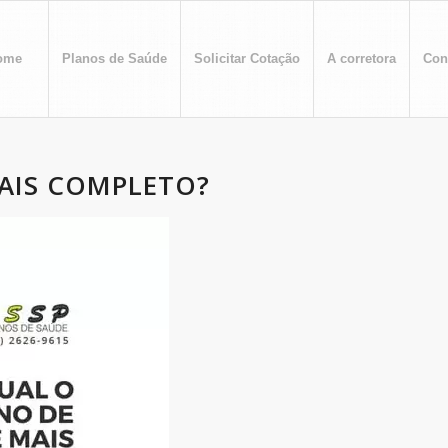
ome
Planos de Saúde
Solicitar Cotação
A corretora
Con
AIS COMPLETO?