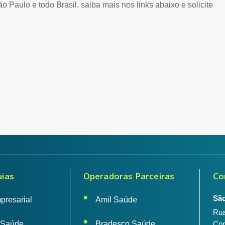
Paulo e todo Brasil, saiba mais nos links abaixo e solicite
uias
Operadoras Parceiras
Co
São
presarial
Amil Saúde
Rua
 Saúde
Bradesco Saúde
Con