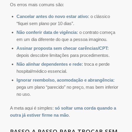
Os erros mais comuns são:
Cancelar antes do novo estar ativo:
o clássico
“fiquei sem plano por 10 dias”.
Não conferir data de vigência:
o contrato começa
em um dia diferente do que a pessoa imaginou.
Assinar proposta sem checar
carências
/CPT:
depois descobre limitações para procedimentos.
Não alinhar dependentes e rede:
troca e perde
hospital/médico essencial.
Ignorar reembolso, acomodação e abrangência:
pega um plano “parecido” no preço, mas bem inferior
no uso.
A meta aqui é simples:
só soltar uma corda quando a
outra já estiver firme na mão
.
PASSO A PASSO PARA TROCAR SEM