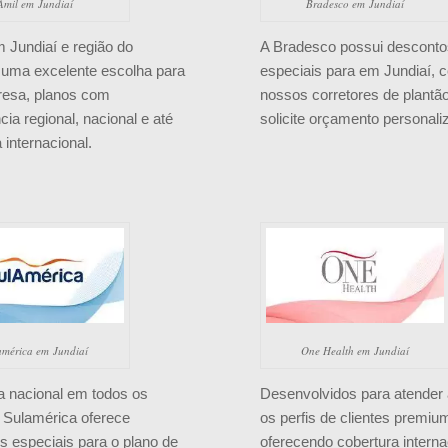
Amil em Jundiaí
Bradesco em Jundiaí
 Jundiaí e região do
A Bradesco possui descont
é uma excelente escolha para
especiais para em Jundiaí, c
esa, planos com
nossos corretores de plantã
ia regional, nacional e até
solicite orçamento personali
 internacional.
américa em Jundiaí
One Health em Jundiaí
a nacional em todos os
Desenvolvidos para atender 
a Sulamérica oferece
os perfis de clientes premiu
s especiais para o plano de
oferecendo cobertura interna