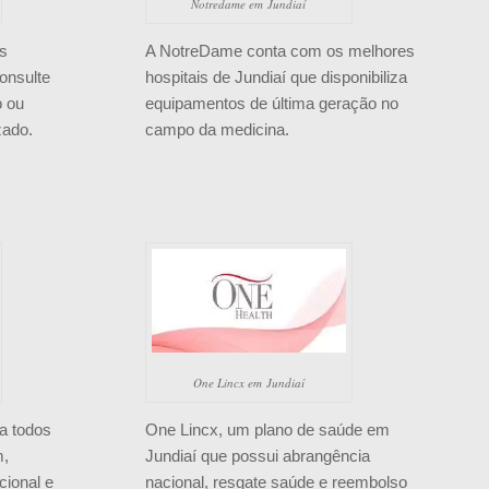
Notredame em Jundiaí
os
A NotreDame conta com os melhores
onsulte
hospitais de Jundiaí que disponibiliza
o ou
equipamentos de última geração no
zado.
campo da medicina.
One Lincx em Jundiaí
a todos
One Lincx, um plano de saúde em
m,
Jundiaí que possui abrangência
cional e
nacional, resgate saúde e reembolso