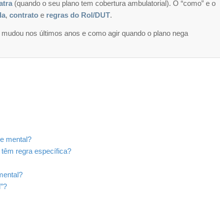
atra
(quando o seu plano tem cobertura ambulatorial). O “como” e o
da
,
contrato
e
regras do Rol/DUT
.
ue mudou nos últimos anos e como agir quando o plano nega
de mental?
 têm regra específica?
mental?
l”?