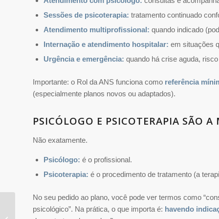
Atendimento com psicólogo:
consultas e acompanha
Sessões de psicoterapia:
tratamento continuado confo
Atendimento multiprofissional:
quando indicado (pode 
Internação e atendimento hospitalar:
em situações qu
Urgência e emergência:
quando há crise aguda, risco
Importante: o Rol da ANS funciona como
referência míni
(especialmente planos novos ou adaptados).
PSICÓLOGO E PSICOTERAPIA SÃO A
Não exatamente.
Psicólogo:
é o profissional.
Psicoterapia:
é o procedimento de tratamento (a terapi
No seu pedido ao plano, você pode ver termos como “cons
psicológico”. Na prática, o que importa é:
havendo indicaç
Plano de saúde
empresarial para 2 a 5