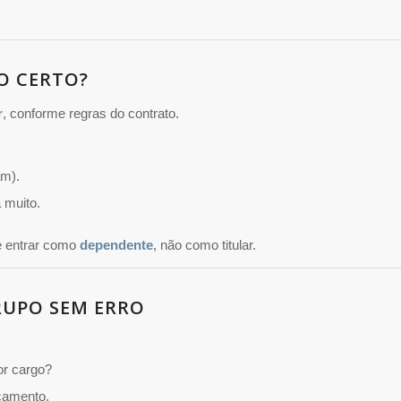
TO CERTO?
r
, conforme regras do contrato.
am).
 muito.
e entrar como
dependente
, não como titular.
RUPO SEM ERRO
or cargo?
camento.