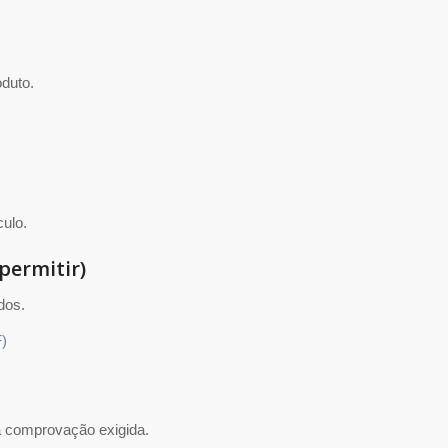
duto.
culo.
permitir)
dos.
F)
a comprovação exigida.