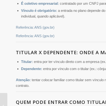
É coletivo empresarial:
contratado por um CNPJ para
Vínculo é obrigatório:
a entrada no plano depende do
individual, quando aplicável).
Referência: ANS (gov.br)
Referência: ANS (gov.br)
TITULAR X DEPENDENTE: ONDE A M
Titular:
entra por ter vínculo direto com a empresa (ex.
Dependente:
entra por vínculo com o titular (ex.: cônj
Atenção:
tentar colocar familiar como titular sem vínculo
contrato.
QUEM PODE ENTRAR COMO TITULA
Saúde mental no plano
de saúde: psicologia e