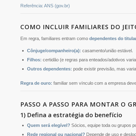
Referência: ANS (gov.br)
COMO INCLUIR FAMILIARES DO JEI
Em regra, familiares entram como
dependentes do titula
Cônjuge/companheiro(a):
casamento/união estável.
Filhos:
certidão (e regras para enteados/adotivos vari
Outros dependentes:
pode existir previsão, mas varia
Regra de ouro:
familiar sem vínculo com a empresa dev
PASSO A PASSO PARA MONTAR O G
1) Defina a estratégia do benefício
Quem será elegível?
Sócios, equipe toda ou grupos p
Rede regional ou nacional?
Depende de uso e deslo