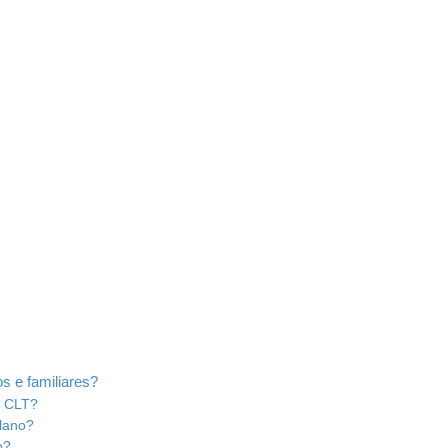
s e familiares?
o CLT?
plano?
o?