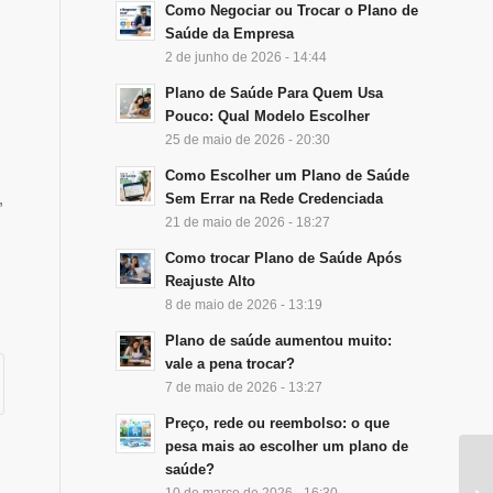
Como Negociar ou Trocar o Plano de
Saúde da Empresa
2 de junho de 2026 - 14:44
Plano de Saúde Para Quem Usa
Pouco: Qual Modelo Escolher
25 de maio de 2026 - 20:30
Como Escolher um Plano de Saúde
,
Sem Errar na Rede Credenciada
21 de maio de 2026 - 18:27
Como trocar Plano de Saúde Após
Reajuste Alto
8 de maio de 2026 - 13:19
Plano de saúde aumentou muito:
vale a pena trocar?
7 de maio de 2026 - 13:27
Preço, rede ou reembolso: o que
pesa mais ao escolher um plano de
saúde?
10 de março de 2026 - 16:30