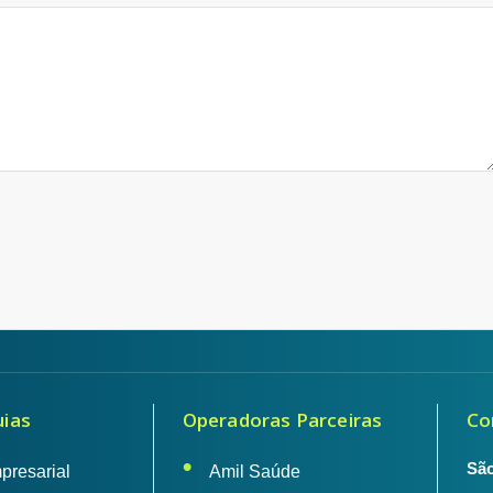
uias
Operadoras Parceiras
Co
São
presarial
Amil Saúde