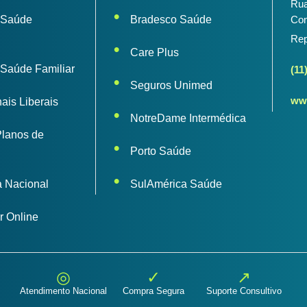
Rua
 Saúde
Bradesco Saúde
Con
l
Rep
Care Plus
 Saúde Familiar
(11
Seguros Unimed
www
nais Liberais
NotreDame Intermédica
Planos de
Porto Saúde
a Nacional
SulAmérica Saúde
r Online
◎
✓
↗
Atendimento Nacional
Compra Segura
Suporte Consultivo